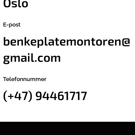
Oslo
E-post
benkeplatemontoren@
gmail.com
Telefonnummer
(+47) 94461717