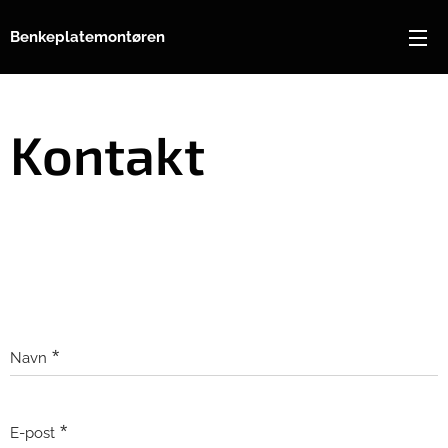
Benkeplatemontøren
Kontakt
Navn
E-post